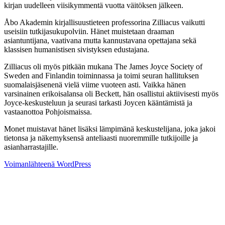
kirjan uudelleen viisikymmentä vuotta väitöksen jälkeen.
Åbo Akademin kirjallisuustieteen professorina Zilliacus vaikutti
useisiin tutkijasukupolviin. Hänet muistetaan draaman
asiantuntijana, vaativana mutta kannustavana opettajana sekä
klassisen humanistisen sivistyksen edustajana.
Zilliacus oli myös pitkään mukana The James Joyce Society of
Sweden and Finlandin toiminnassa ja toimi seuran hallituksen
suomalaisjäsenenä vielä viime vuoteen asti. Vaikka hänen
varsinainen erikoisalansa oli Beckett, hän osallistui aktiivisesti myös
Joyce-keskusteluun ja seurasi tarkasti Joycen kääntämistä ja
vastaanottoa Pohjoismaissa.
Monet muistavat hänet lisäksi lämpimänä keskustelijana, joka jakoi
tietonsa ja näkemyksensä anteliaasti nuoremmille tutkijoille ja
asianharrastajille.
Voimanlähteenä WordPress