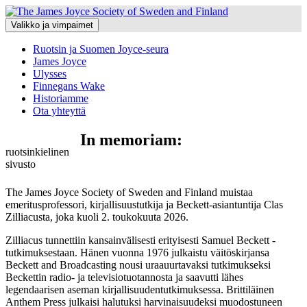
Siirry
sisältöön
Valikko ja vimpaimet
Ruotsin ja Suomen Joyce-seura
James Joyce
Ulysses
Finnegans Wake
Historiamme
Ota yhteyttä
In memoriam:
ruotsinkielinen
sivusto
The James Joyce Society of Sweden and Finland muistaa
emeritusprofessori, kirjallisuustutkija ja Beckett-asiantuntija Clas
Zilliacusta, joka kuoli 2. toukokuuta 2026.
Zilliacus tunnettiin kansainvälisesti erityisesti Samuel Beckett -
tutkimuksestaan. Hänen vuonna 1976 julkaistu väitöskirjansa
Beckett and Broadcasting nousi uraauurtavaksi tutkimukseksi
Beckettin radio- ja televisiotuotannosta ja saavutti lähes
legendaarisen aseman kirjallisuudentutkimuksessa. Brittiläinen
Anthem Press julkaisi halutuksi harvinaisuudeksi muodostuneen