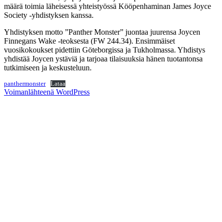
määrä toimia läheisessä yhteistyössä Kööpenhaminan James Joyce
Society -yhdistyksen kanssa.
Yhdistyksen motto ”Panther Monster” juontaa juurensa Joycen
Finnegans Wake -teoksesta (FW 244.34). Ensimmäiset
vuosikokoukset pidettiin Göteborgissa ja Tukholmassa. Yhdistys
yhdistää Joycen ystäviä ja tarjoaa tilaisuuksia hänen tuotantonsa
tutkimiseen ja keskusteluun.
panthermonster
Lataa
Voimanlähteenä WordPress