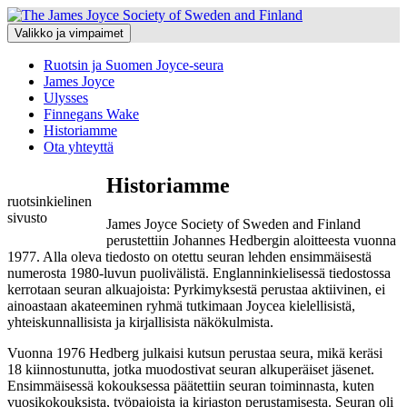
Siirry
sisältöön
Valikko ja vimpaimet
Ruotsin ja Suomen Joyce-seura
James Joyce
Ulysses
Finnegans Wake
Historiamme
Ota yhteyttä
Historiamme
ruotsinkielinen
sivusto
James Joyce Society of Sweden and Finland
perustettiin Johannes Hedbergin aloitteesta vuonna
1977. Alla oleva tiedosto on otettu seuran lehden ensimmäisestä
numerosta 1980-luvun puolivälistä. Englanninkielisessä tiedostossa
kerrotaan seuran alkuajoista: Pyrkimyksestä perustaa aktiivinen, ei
ainoastaan akateeminen ryhmä tutkimaan Joycea kielellisistä,
yhteiskunnallisista ja kirjallisista näkökulmista.
Vuonna 1976 Hedberg julkaisi kutsun perustaa seura, mikä keräsi
18 kiinnostunutta, jotka muodostivat seuran alkuperäiset jäsenet.
Ensimmäisessä kokouksessa päätettiin seuran toiminnasta, kuten
vuosikokouksista, työpajoista ja kirjaston perustamisesta. Seuran oli